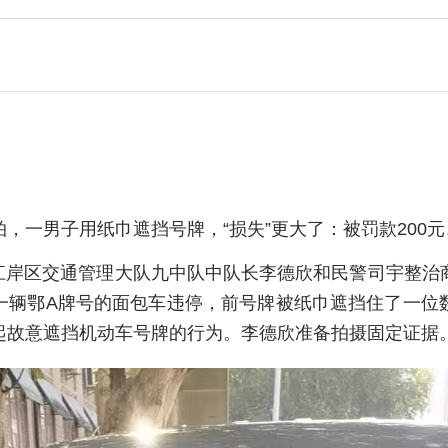
，一男子用纸巾遮挡号牌，“损失”更大了：被罚款200元
汉市江岸区交通管理大队九中队中队长李德欣和民警司宇整
一辆鄂A牌号的面包车违停，前号牌被纸巾遮挡住了一位
起故意遮挡机动车号牌的行为。李德欣准备拍摄固定证据