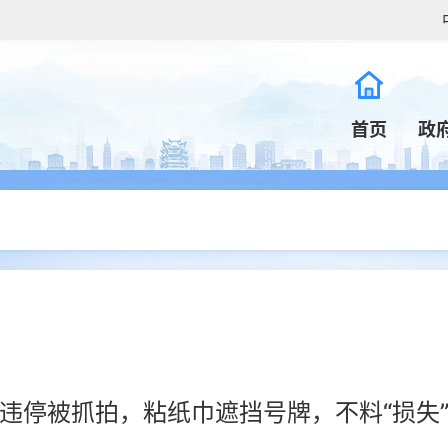
首页
政
违停被抓拍，粘纸巾遮挡号牌，不料“损失