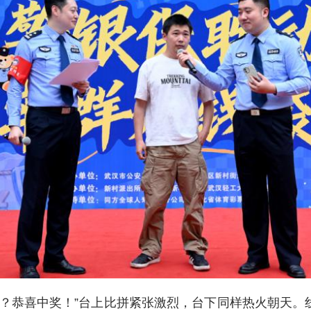
里？恭喜中奖！”台上比拼紧张激烈，台下同样热火朝天