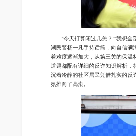
“今天打算闯过几关？”“我想
湖民警杨一凡手持话筒，向自信满
着难度逐渐加大，从第三关的保温
道题都配有详细的反诈知识解析，答
沉着冷静的社区居民凭借扎实的反
氛推向了高潮。