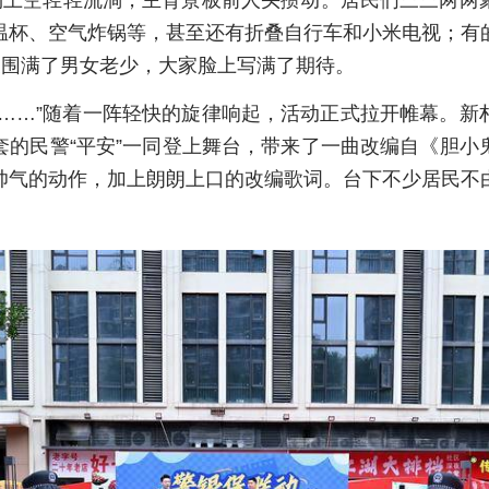
广场上空轻轻流淌，主背景板前人头攒动。居民们三三两两
温杯、空气炸锅等，甚至还有折叠自行车和小米电视；有
便围满了男女老少，大家脸上写满了期待。
款……”随着一阵轻快的旋律响起，活动正式拉开帷幕。新
套的民警“平安”一同登上舞台，带来了一曲改编自《胆小
帅气的动作，加上朗朗上口的改编歌词。台下不少居民不