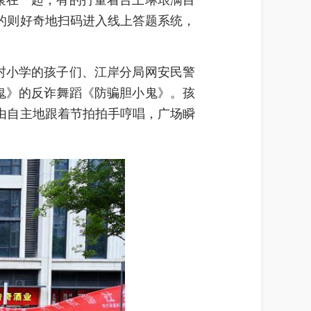
聚在一起，有的打量着台上琳琅满目
的则好奇地扫码进入线上答题系统，
村小学的孩子们、江岸分局网安民警
鬼》的反诈舞蹈《防骗胆小鬼》。孩
由自主地跟着节拍拍手哼唱，广场瞬