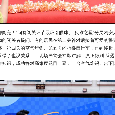
全部闯完！”问答闯关环节最吸引眼球。“反诈之星”分局网
满的闯关者提问。有的居民在第二关答对后捧着可爱的警
杯、第四关的空气炸锅、第五关的折叠自行车，再到终极
错了也没关系——现场民警会立即讲解，真正做到“答题+
诈知识，成功答对高难度题目，赢走一台空气炸锅。台下