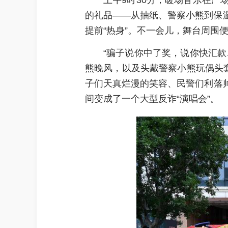
上午9时30分，暖场音乐在
的礼品——从抽纸、警察小熊到保
提前“热身”。不一会儿，舞台周围
“骗子说你中了奖，说你快汇
熊晚风，以及头戴警察小熊玩偶头
子们天真烂漫的笑容、民警们利落
间变成了一个大型反诈“演唱会”。