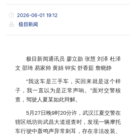
2026-06-01 19:12
极目新闻
极目新闻通讯员 廖立勋 张慧 刘泽 杜泽
文 邵琦 易家帅 黄娟 钟实 舒香茹 詹晓静
“我这车是三手车，买回来就是这个样
子，我一直以为是正常声响。”面对交警核
查，驾驶人夏某如此辩解。
5月27日晚9时20分许，武汉江夏交警在
辖区纸坊街武昌大道巡查时，发现一辆摩托
车行驶中轰鸣声异常刺耳，存在非法改装、