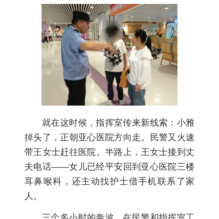
就在这时候，指挥室传来新线索：小雅
掉头了，正朝亚心医院方向走。民警又火速
带王女士赶往医院。半路上，王女士接到丈
夫电话——女儿已经平安回到亚心医院三楼
耳鼻喉科，还主动找护士借手机联系了家
人。
三个多小时的奔波，在民警和指挥室工