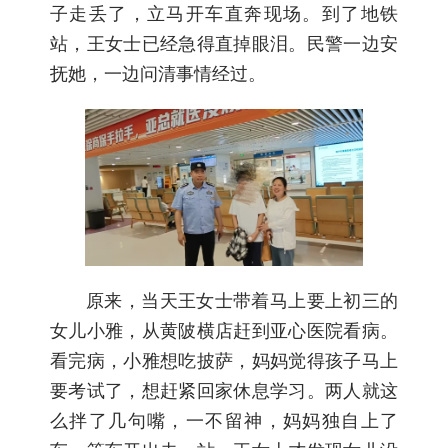
子走丢了，立马开车直奔现场。到了地铁
站，王女士已经急得直掉眼泪。民警一边安
抚她，一边问清事情经过。
原来，当天王女士带着马上要上初三的
女儿小雅，从黄陂横店赶到亚心医院看病。
看完病，小雅想吃披萨，妈妈觉得孩子马上
要考试了，想赶紧回家休息学习。两人就这
么拌了几句嘴，一不留神，妈妈独自上了