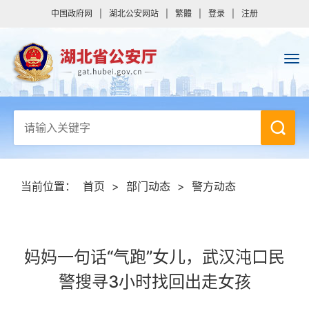
中国政府网
|
湖北公安网站
|
繁體
|
登录
|
注册
当前位置：
首页
>
部门动态
>
警方动态
妈妈一句话“气跑”女儿，武汉沌口民
警搜寻3小时找回出走女孩