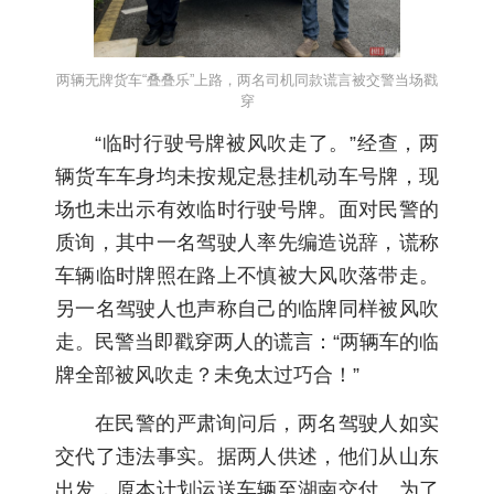
两辆无牌货车“叠叠乐”上路，两名司机同款谎言被交警当场戳
穿
“临时行驶号牌被风吹走了。”经查，两
辆货车车身均未按规定悬挂机动车号牌，现
场也未出示有效临时行驶号牌。面对民警的
质询，其中一名驾驶人率先编造说辞，谎称
车辆临时牌照在路上不慎被大风吹落带走。
另一名驾驶人也声称自己的临牌同样被风吹
走。民警当即戳穿两人的谎言：“两辆车的临
牌全部被风吹走？未免太过巧合！”
在民警的严肃询问后，两名驾驶人如实
交代了违法事实。据两人供述，他们从山东
出发，原本计划运送车辆至湖南交付。为了