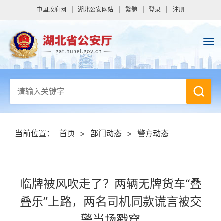
中国政府网
|
湖北公安网站
|
繁體
|
登录
|
注册
当前位置：
首页
>
部门动态
>
警方动态
临牌被风吹走了？两辆无牌货车“叠
叠乐”上路，两名司机同款谎言被交
警当场戳穿