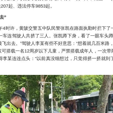
207起、违法停车9853起。
去”
”下午4时许，黄陂交警五中队民警张凯在路面执勤时拦下
一车连驾驶人共挤了三人。张凯蹲下身，看了一眼车头蹲
飞出去。”驾驶人李某有些不好意思：“想着就几百米路
仅可搭载一名12周岁以下儿童，严禁搭载成年人，一次带
得李某连连点头：“以前真没细想过，只觉得挤一挤就到