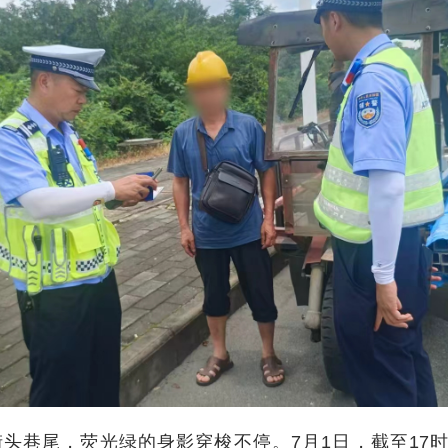
头巷尾，荧光绿的身影穿梭不停。7月1日，截至17时，