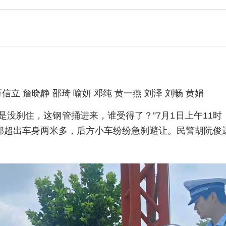
信立 詹晓静 邵琦 喻妍 邓纯 黄一燕 刘泽 刘畅 黄娟
是没刹住，这钢管捅进来，谁受得了？”7月1日上午11
部超出车身两米多，后方小车纷纷急刹避让。民警胡阮俊