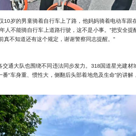
年仅10岁的男童骑着自行车上了路，他妈妈骑着电动车跟
成年人不能骑自行车上道路行驶，这不是小事。”把安全
前真不知道还有这个规定，谢谢警察同志提醒。”
各交通大队也围绕不同违法同步发力。318国道星光建材
一番“车身重、惯性大，侧翻后头部着地危及生命”的讲解