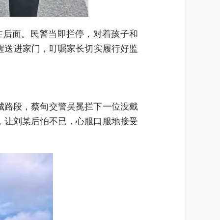
在后面。民警当即拦停，对着孩子和
提醒送进家门，叮嘱家长切实履行好监
城路段，蔡甸交警吴冕拦下一位没戴
，让刘某后怕不已，心服口服地接受