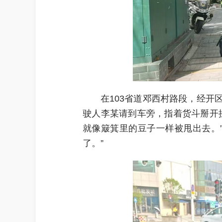
在103省道邓西村路段，经
驶人李某请到车旁，指着货斗掰开
就像簸箕里的豆子一样被甩出去。
了。”