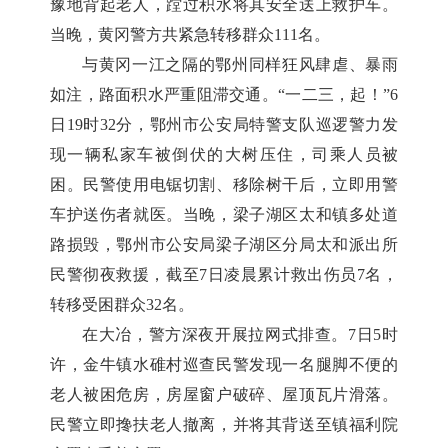
豫地背起老人，蹚过积水将其安全送上救护车。
当晚，黄冈警方共紧急转移群众111名。
与黄冈一江之隔的鄂州同样狂风肆虐、暴雨
如注，路面积水严重阻滞交通。“一二三，起！”6
日19时32分，鄂州市公安局特警支队巡逻警力发
现一辆私家车被倒伏的大树压住，司乘人员被
困。民警使用电锯切割、移除树干后，立即用警
车护送伤者就医。当晚，梁子湖区太和镇多处道
路损毁，鄂州市公安局梁子湖区分局太和派出所
民警彻夜救援，截至7日凌晨累计救出伤员7名，
转移受困群众32名。
在大冶，警方深夜开展拉网式排查。7日5时
许，金牛镇水碓村巡查民警发现一名腿脚不便的
老人被困危房，房屋窗户破碎、屋顶瓦片滑落。
民警立即搀扶老人撤离，并将其背送至镇福利院