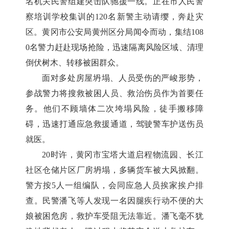
名机关民警组建突击队驰援一线。正在市人民警
察培训学校集训的120名新警主动请缨，奔赴灾
区。黄冈市公安局黄州区分局闻令而动，集结108
0名警力赶赴现场抢险，迅速隔离风险区域、清理
倒伏树木、转移被困群众。
面对多处房屋坍塌、人员受伤的严峻形势，
参战警力将搜救被困人员、救治伤员作为首要任
务。他们不顾墙体二次垮塌风险，徒手搬移障
碍，迅速打通应急救援通道，驾驶警车护送伤员
就医。
20时许，黄冈市宝塔大道启程物流园、长江
社区仓储片区厂房坍塌，多辆货车被大风掀翻。
警方按5人一组编队，会同应急人员挨家挨户排
查。民警潘飞等人发现一名因腿疾行动不便的大
娘被困危房，救护车受阻无法靠近。潘飞毫不犹