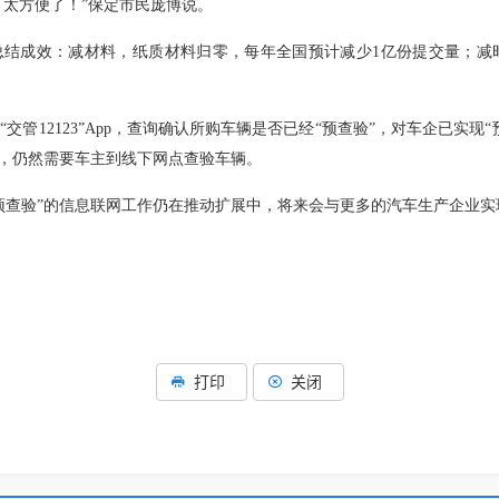
，太方便了！”保定市民庞博说。
总结成效：减材料，纸质材料归零，每年全国预计减少1亿份提交量；
交管12123”App，查询确认所购车辆是否已经“预查验”，对车企已实
辆，仍然需要车主到线下网点查验车辆。
预查验”的信息联网工作仍在推动扩展中，将来会与更多的汽车生产企业实
打印
关闭