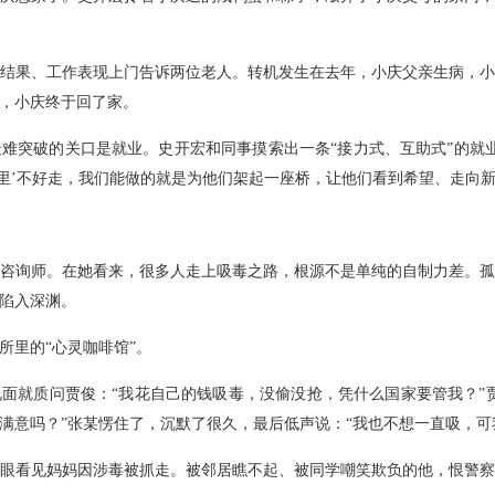
结果、工作表现上门告诉两位老人。转机发生在去年，小庆父亲生病，
，小庆终于回了家。
难突破的关口是就业。史开宏和同事摸索出一条“接力式、互助式”的就业
公里’不好走，我们能做的就是为他们架起一座桥，让他们看到希望、走向新
咨询师。在她看来，很多人走上吸毒之路，根源不是单纯的自制力差。
陷入深渊。
所里的“心灵咖啡馆”。
面就质问贾俊：“我花自己的钱吸毒，没偷没抢，凭什么国家要管我？”
满意吗？”张某愣住了，沉默了很久，最后低声说：“我也不想一直吸，可
亲眼看见妈妈因涉毒被抓走。被邻居瞧不起、被同学嘲笑欺负的他，恨警