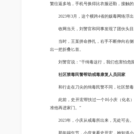
繁往返多地，手机号换得比衣服还勤，接触的
2023年3月，这个横跨4省的贩毒网络
收网当天，刘警官和同事发现了团伙头目
当时，王某拼命挣扎，右手不断伸向右侧
出一把折叠匕首。
刘警官说：“干缉毒这行，我们也害怕危险
社区禁毒民警帮助戒毒康复人员回家
和行走在刀尖的缉毒民警不同，社区禁毒
此前，史开宏帮扶过一个叫小庆（化名）
准他再进家门。”
2023年，小庆从戒毒所出来，无处可
那年端午节，小庆来看史开宏，她知道小