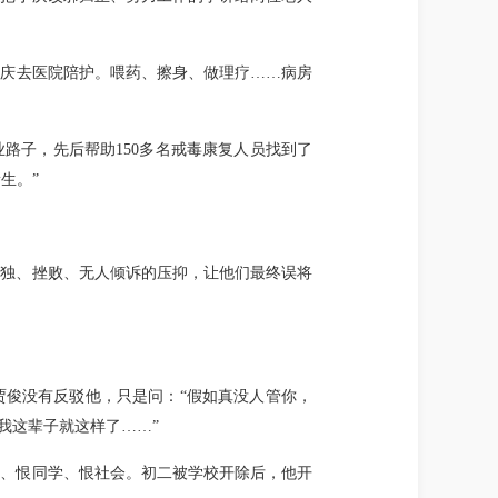
小庆去医院陪护。喂药、擦身、做理疗……病房
路子，先后帮助150多名戒毒康复人员找到了
生。”
孤独、挫败、无人倾诉的压抑，让他们最终误将
贾俊没有反驳他，只是问：“假如真没人管你，
我这辈子就这样了……”
察、恨同学、恨社会。初二被学校开除后，他开