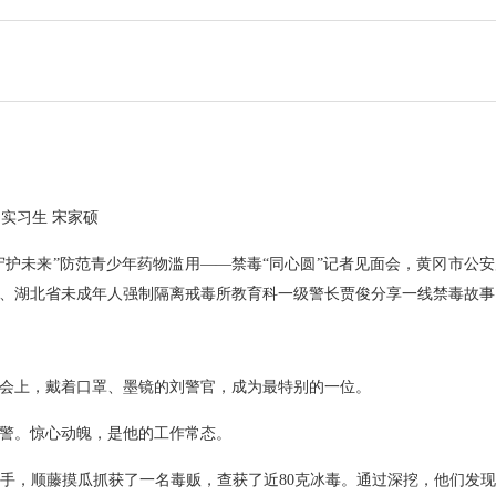
 实习生 宋家硕
·守护未来”防范青少年药物滥用——禁毒“同心圆”记者见面会，黄冈市
、湖北省未成年人强制隔离戒毒所教育科一级警长贾俊分享一线禁毒故事
会上，戴着口罩、墨镜的刘警官，成为最特别的一位。
警。惊心动魄，是他的工作常态。
员入手，顺藤摸瓜抓获了一名毒贩，查获了近80克冰毒。通过深挖，他们发