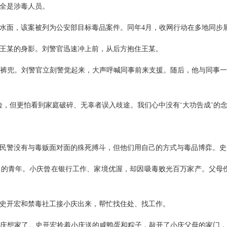
全是涉毒人员。
浮出水面，该案被列为公安部目标毒品案件。同年4月，收网行动在多地同步
王某的身影。刘警官迅速冲上前，从后方抱住王某。
裤兜。刘警官立刻警觉起来，大声呼喊同事前来支援。随后，他与同事
，但更怕看到家庭破碎、无辜者误入歧途。我们心中没有‘大功告成’的念
民警没有与毒贩面对面的殊死搏斗，但他们用自己的方式与毒品博弈。史
的青年。小庆曾在银行工作、家境优渥，却因吸毒败光百万家产。父母
去。史开宏和禁毒社工接小庆出来，帮忙找住处、找工作。
庆想家了。史开宏拎着小庆送的咸鸭蛋和粽子，敲开了小庆父母的家门