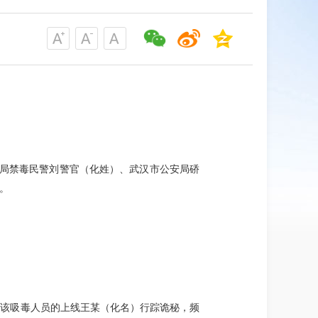
公安局禁毒民警刘警官（化姓）、武汉市公安局硚
。
现该吸毒人员的上线王某（化名）行踪诡秘，频