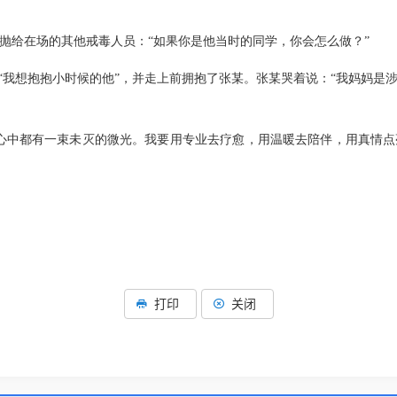
抛给在场的其他戒毒人员：“如果你是他当时的同学，你会怎么做？”
说“我想抱抱小时候的他”，并走上前拥抱了张某。张某哭着说：“我妈妈是
心中都有一束未灭的微光。我要用专业去疗愈，用温暖去陪伴，用真情
打印
关闭