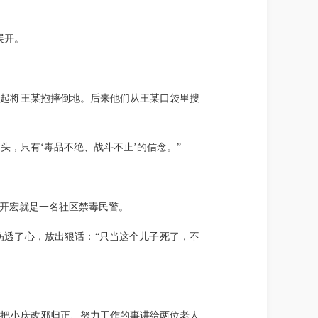
展开。
一起将王某抱摔倒地。后来他们从王某口袋里搜
头，只有‘毒品不绝、战斗不止’的信念。”
开宏就是一名社区禁毒民警。
伤透了心，放出狠话：“只当这个儿子死了，不
，把小庆改邪归正、努力工作的事讲给两位老人