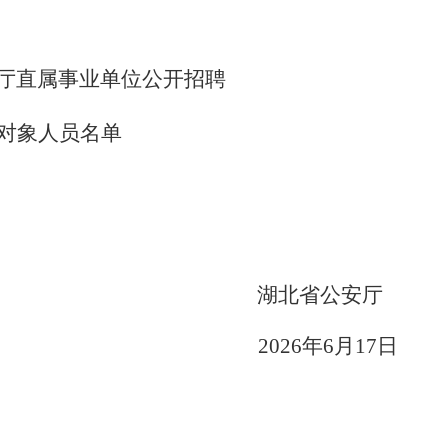
厅直属事业单位公开招聘
象人员名单
湖北省公安厅
026
年
6
月
17
日