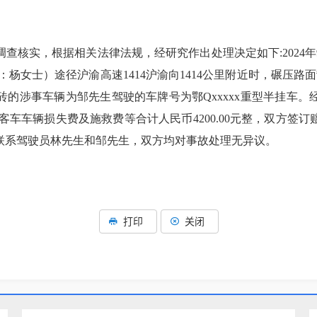
核实，根据相关法律法规，经研究作出处理决定如下:2024年9
：杨女士）途径沪渝高速1414沪渝向1414公里附近时，碾压路面
撒红砖的涉事车辆为邹先生驾驶的车牌号为鄂Qxxxxx重型半挂车
客车车辆损失费及施救费等合计人民币4200.00元整，双方签
再次联系驾驶员林先生和邹先生，双方均对事故处理无异议。
打印
关闭