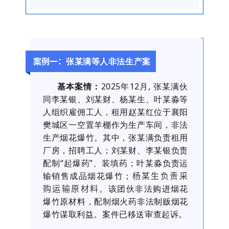
张某满等人非法生产案
案例一：
基本案情：
2025年12月, 张某满伙
同李某银、刘某财、杨某生、叶某淼等
人组织雇佣工人，租用赵某红位于襄阳
樊城区一空置羊棚作为生产车间，非法
生产烟花爆竹。其中，张某满负责租用
厂房，招聘工人；刘某财、李某银负责
配制“起爆药”、装填药；叶某淼负责运
输销售成品烟花爆竹；
杨某生负责采
。该团伙非法购进烟花
购运输原材料
爆竹原材料，配制烟火药非法制贩烟花
爆竹谋取利益。案件已移送审查起诉。