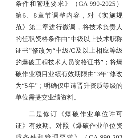
条件和管理要求》（
GA 990-2025
）
第
6
、
8
章节调整内容，对《实施规
范》第二章进行微调，将技术负责人
的任职资格条件由
“
中级以上技术职称
证书
”
修改为
“
中级
/C
及以上相应等级
的爆破工程技术人员资格证书
”
；将爆
破作业项目业绩有效期限由
“3
年
”
修改
为
“5
年
”
；明确仅申请晋升资质等级的
单位需提交业绩资料。
二是修订《爆破作业单位许可
证》有效期。
对照《爆破作业单位资
质条件和管理要求》（
GA 990-202