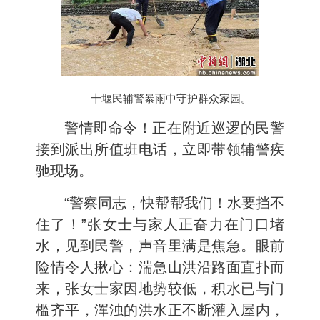
十堰民辅警暴雨中守护群众家园。
警情即命令！正在附近巡逻的民警
接到派出所值班电话，立即带领辅警疾
驰现场。
“警察同志，快帮帮我们！水要挡不
住了！”张女士与家人正奋力在门口堵
水，见到民警，声音里满是焦急。眼前
险情令人揪心：湍急山洪沿路面直扑而
来，张女士家因地势较低，积水已与门
槛齐平，浑浊的洪水正不断灌入屋内，