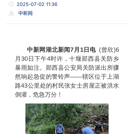
2025-07-02 11:36
中新网
中新网湖北新闻7月1日电
(曾欣)6
月30日下午4时许，十堰郧西县关防乡
暴雨如注。郧西县公安局关防派出所骤
然响起急促的警铃声——辖区位于上湖
路43公里处的村民张女士房屋正被洪水
倒灌，危急万分！