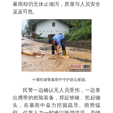
暴雨却仍无休止倾泻，房屋与人员安全
岌岌可危。
十堰民辅警暴雨中守护群众家园。
民警一边确认无人员受伤，一边拿
出携带的抢险装备，挥起铁锹、抡起锄
头，在暴雨中奋力挖掘疏导。雨势猛
烈，仅靠人力一时难以抵挡洪流。关键