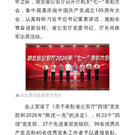
年之际，湖北省公安厅召开
厅机关
“
七一
”
表彰大
会，集中观看庆祝中国共产党成立
105
周年大
会，认真聆听习近平总书记重要讲话，激励全
警奋进新征程。
省公安厅党委书记、厅长肖铁
军出席活动。
▲
向左滑动查看更多照片
会上
宣读了《关于表彰省公安厅
“
四强
”
党支
部和
2026
年
“
两优一先
”
的决定》，对
23
个
“
四
强
”
党支部、
27
个先进基层党组织、
99
名优秀共
产党员和
40
名优秀党务工作者予以通报表彰。