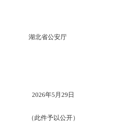
湖北省公安厅
2026
年
5
月
29
日
（此件予以公开）